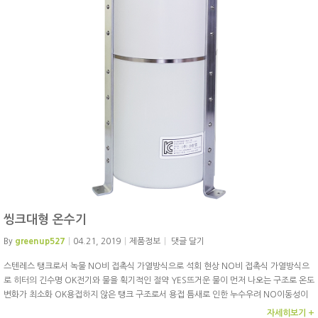
씽크대형 온수기
By
greenup527
04.21, 2019
제품정보
댓글 달기
스텐레스 탱크로서 녹물 NO비 접촉식 가열방식으로 석회 현상 NO비 접촉식 가열방식으
로 히터의 긴수명 OK전기와 물을 획기적인 절약 YES뜨거운 물이 먼저 나오는 구조로 온도
변화가 최소화 OK용접하지 않은 탱크 구조로서 용접 틈새로 인한 누수우려 NO이동성이
용이하여 증량, 감량 간편 YES누구나 간편 설치 OK
자세히보기 +