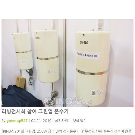
리빙전시회 참여 그린업 온수기
By
greenup527
04.21, 2019
공지사항
댓글 달기
[KINBA 2018] 그린업, 250W 급 저전력 전기온수기 및 무전원 샤워 절수기 선보여 원문