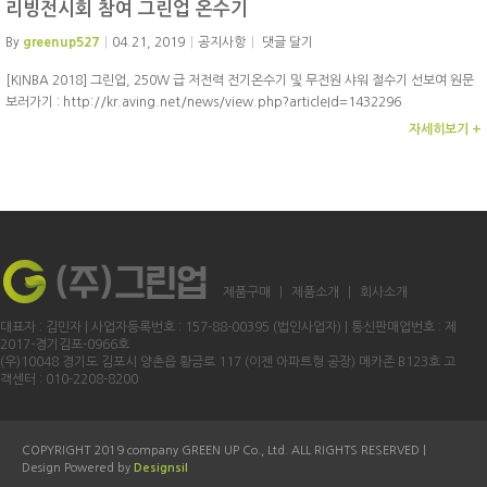
리빙전시회 참여 그린업 온수기
By
greenup527
04.21, 2019
공지사항
댓글 달기
[KINBA 2018] 그린업, 250W 급 저전력 전기온수기 및 무전원 샤워 절수기 선보여 원문
보러가기 : http://kr.aving.net/news/view.php?articleId=1432296
자세히보기 +
제품구매
제품소개
회사소개
대표자 : 김민자 | 사업자등록번호 : 157-88-00395 (법인사업자) | 통신판매업번호 : 제
2017-경기김포-0966호
(우)10048 경기도 김포시 양촌읍 황금로 117 (이젠 아파트형 공장) 메카존 B123호 고
객센터 : 010-2208-8200
COPYRIGHT 2019 company GREEN UP Co., Ltd. ALL RIGHTS RESERVED |
Design Powered by
Designsil