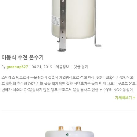
이동식 수전 온수기
By
greenup527
04.21, 2019
제품정보
댓글 달기
스텐레스 탱크로서 녹물 NO비 접촉식 가열방식으로 석회 현상 NO비 접촉식 가열방식으
로 히터의 긴수명 OK전기와 물을 획기적인 절약 YES뜨거운 물이 먼저 나오는 구조로 온도
변화가 최소화 OK용접하지 않은 탱크 구조로서 용접 틈새로 인한 누수우려 NO이동성이
용이하여 증량, 감량 간편 YES누구나 간편 설치 OK
자세히보기 +