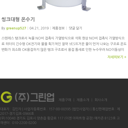
씽크대형 온수기
By
greenup527
04.21, 2019
제품정보
댓글 달기
스텐레스 탱크로서 녹물 NO비 접촉식 가열방식으로 석회 현상 NO비 접촉식 가열방식으
로 히터의 긴수명 OK전기와 물을 획기적인 절약 YES뜨거운 물이 먼저 나오는 구조로 온도
변화가 최소화 OK용접하지 않은 탱크 구조로서 용접 틈새로 인한 누수우려 NO이동성이
용이하여 증량, 감량 간편 YES누구나 간편 설치 OK
자세히보기 +
제품구매
제품소개
회사소개
대표자 : 김민자 | 사업자등록번호 : 157-88-00395 (법인사업자) | 통신판매업번호 : 제
2017-경기김포-0966호
(우)10048 경기도 김포시 양촌읍 황금로 117 (이젠 아파트형 공장) 메카존 B123호 고
객센터 : 010-2208-8200